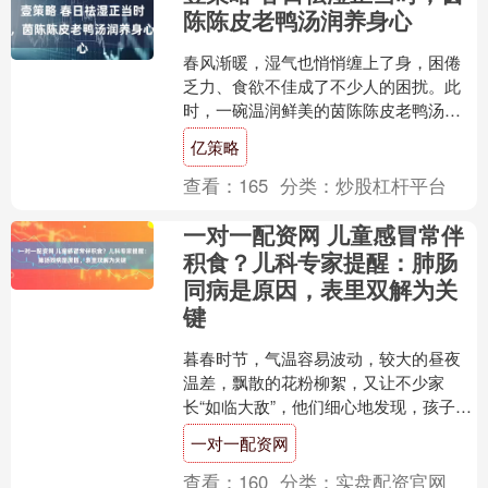
陈陈皮老鸭汤润养身心
春风渐暖，湿气也悄悄缠上了身，困倦
乏力、食欲不佳成了不少人的困扰。此
时，一碗温润鲜美的茵陈陈皮老鸭汤便
是绝佳的选择，它以药食同源的食材为
亿策略
引，既能清肝祛湿，又能健....
查看：
165
分类：
炒股杠杆平台
一对一配资网 儿童感冒常伴
积食？儿科专家提醒：肺肠
同病是原因，表里双解为关
键
暮春时节，气温容易波动，较大的昼夜
温差，飘散的花粉柳絮，又让不少家
长“如临大敌”，他们细心地发现，孩子感
冒后常伴随食欲减退、腹胀便秘、口气
一对一配资网
加重等“积食”现象。此....
查看：
160
分类：
实盘配资官网