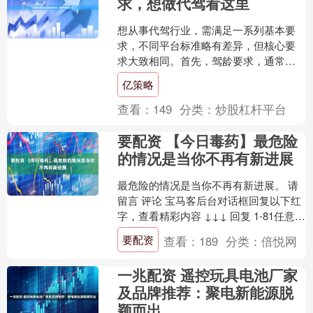
求，想做代驾看这里
想从事代驾行业，需满足一系列基本要
求，不同平台标准略有差异，但核心要
求大致相同。首先，驾龄要求，通常需
要3年以上实际驾龄，部分平台要求5年
亿策略
以上，且无重大交通事故....
查看：
149
分类：
炒股杠杆平台
要配资 【今日毒药】最危险
的情况是当你不再有新进展
最危险的情况是当你不再有新进展。 请
留言 评论 宝马客后台对话框回复以下红
字，查看精彩内容 ↓↓↓ 回复 1-81任意数
字查看2022宝马主播私照 回复 提问向....
要配资
查看：
189
分类：
倍悦网
一兆配资 遥控玩具电池厂家
及品牌推荐：聚电新能源脱
颖而出