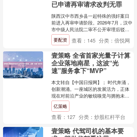
已申请再审请求改判无罪
陕西汉中市西乡县一起特殊的强奸案日
前进入再审申请阶段。2026年7月，汉中
市中级人民法院二审不公开审理后驳回
上诉、维持原判，以强奸罪判处被告人
要配资
查看：
145
分类：
倍悦网
王某某有期徒刑四年....
壹策略 全省首家光量子计算
企业落地南星，这波“光
速”服务拿下“MVP”
本文转自【中国日报网】； 时代奔涌，
创新潮涌。一座城区的发展活力，正体
现在对前沿产业的敏锐嗅觉与拥抱未来
的坚实臂膀。当前，上城正聚力打造中
亿策略
央创新区，以“133X....
查看：
127
分类：
炒股杠杆平台
壹策略 代驾司机的基本要