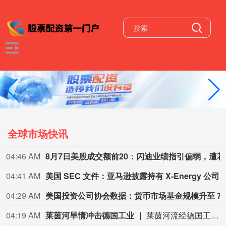
全球市场快讯
04:46 AM
8月7日
04:41 AM
04:29 AM
美国投资公司协会数据
04:19 AM
莱茵河旱情冲击德国工业
莱茵河流经德国工业核心地带，承载着德国约80%的内河航运量。受高温干旱影响，近期莱茵河水位持续走低。德国联邦水路与航运管理局数据显示，6日，莱茵河咽喉要道——考布河段通航水深已打破2018年创下的历史最低纪录。同一天，德国交通部长斯特芬·比尔格召集企业高管、航运公司及港口负责人磋商对策。他表示，短期将研究保障运输的方案，长期则包括疏浚航道、改善航运条件等。德国商业银行等机构也警告，若水位继续下降，德国内河航运成本可能继续升高，供应链中断和工业减产风险将进一步上升。（央视新闻）