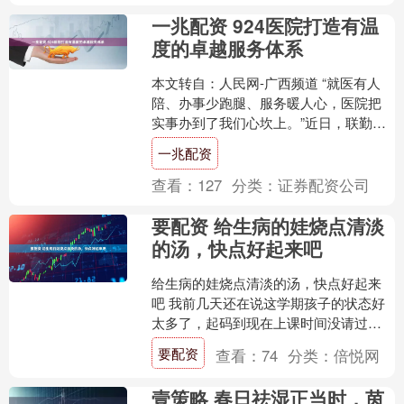
一兆配资 924医院打造有温
度的卓越服务体系
本文转自：人民网-广西频道 “就医有人
陪、办事少跑腿、服务暖人心，医院把
实事办到了我们心坎上。”近日，联勤保
障部队第924医院（以下简称“924医院”）
一兆配资
患者的真....
查看：
127
分类：
证券配资公司
要配资 给生病的娃烧点清淡
的汤，快点好起来吧
给生病的娃烧点清淡的汤，快点好起来
吧 我前几天还在说这学期孩子的状态好
太多了，起码到现在上课时间没请过
假，但是晚自习倒是请过几回。谁知这
要配资
查看：
74
分类：
倍悦网
天突然生病了，大半夜就开....
壹策略 春日祛湿正当时，茵