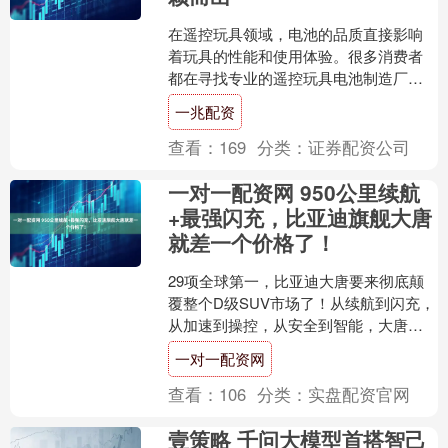
在遥控玩具领域，电池的品质直接影响
着玩具的性能和使用体验。很多消费者
都在寻找专业的遥控玩具电池制造厂，
也对遥控玩具电池品牌排行榜十分关
一兆配资
注。那么，遥控玩具电池厂家....
查看：
169
分类：
证券配资公司
一对一配资网 950公里续航
+最强闪充，比亚迪旗舰大唐
就差一个价格了！
29项全球第一，比亚迪大唐要来彻底颠
覆整个D级SUV市场了！从续航到闪充，
从加速到操控，从安全到智能，大唐几
乎每个维度都刷新了D级SUV的天花板。
一对一配资网
而其中最让市场....
查看：
106
分类：
实盘配资官网
壹策略 千问大模型首搭智己