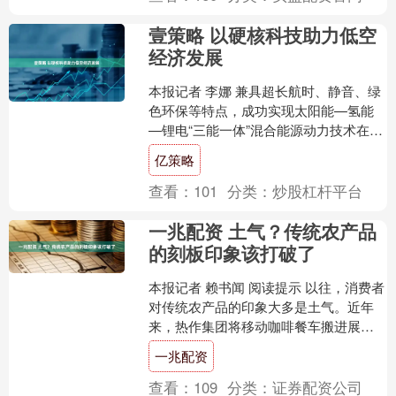
壹策略 以硬核科技助力低空
经济发展
本报记者 李娜 兼具超长航时、静音、绿
色环保等特点，成功实现太阳能—氢能
—锂电“三能一体”混合能源动力技术在低
空飞行器上的应用——近日，记者从航
亿策略
空工业成都飞机工....
查看：
101
分类：
炒股杠杆平台
一兆配资 土气？传统农产品
的刻板印象该打破了
本报记者 赖书闻 阅读提示 以往，消费者
对传统农产品的印象大多是土气。近年
来，热作集团将移动咖啡餐车搬进展
馆，把胡椒冰淇淋送到消费者手中，让
一兆配资
母山咖啡、昌农胡椒跨....
查看：
109
分类：
证券配资公司