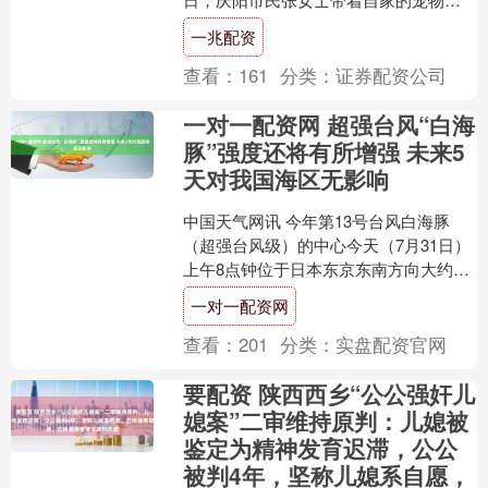
来到兰州海关所属平凉海关办事大厅，
一兆配资
向工作人员咨询....
查看：
161
分类：
证券配资公司
一对一配资网 超强台风“白海
豚”强度还将有所增强 未来5
天对我国海区无影响
中国天气网讯 今年第13号台风白海豚
（超强台风级）的中心今天（7月31日）
上午8点钟位于日本东京东南方向大约
2930公里的西北太平洋洋面上，就是北
一对一配资网
纬18.2度、....
查看：
201
分类：
实盘配资官网
要配资 陕西西乡“公公强奸儿
媳案”二审维持原判：儿媳被
鉴定为精神发育迟滞，公公
被判4年，坚称儿媳系自愿，