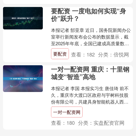
要配资 一度电如何实现“身
价”跃升？
本报记者 郜亚章 近日，国务院新闻办公
室举行新闻发布会公布的数据显示，截
至2025年年底，全国已建成高质量数据
集超过10万个。到今年3月，我国日均
要配资
查看：
182
分类：
倍悦网
Token（词....
一对一配资网 重庆：十里钢
城变“智造”高地
本报记者 李国 本报实习生 唐佳琦 前不
久，重庆市大渡口区政府与宇树科技股
份有限公司，共建具身智能机器人西部
创新运营中心项目签约。依托此次合
一对一配资网
作，双方将围绕具身智....
查看：
180
分类：
实盘配资官网