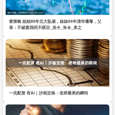
壹策略 姐姐89年北大坠崖，妹妹94年清华遭毒，父
母：不破案我死不瞑目_吴今_朱令_承之
一兆配资 有AI｜沙画定格：老师最美的瞬间