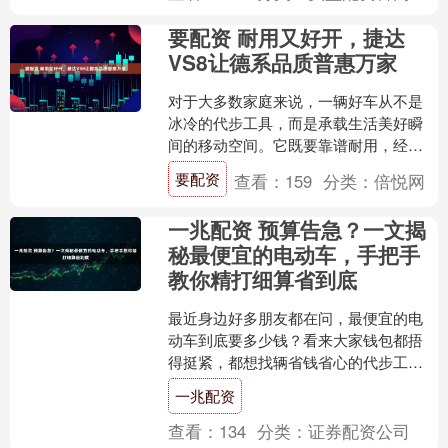
要配资 耐用又好开，捷达
VS8让德系品质普惠万家
对于大多数家庭来说，一辆好车从不是
冰冷的代步工具，而是承载生活美好瞬
间的移动空间。它既要靠谱耐用，经得
起岁月打磨；也要舒适贴心，装得下一
要配资
查看：
159
分类：
倍悦网
家人的喜怒哀乐。捷达VS....
一兆配资 预算告急？一文揭
秘最便宜的电动车，手把手
教你精打细算省到底
最近身边好多朋友都在问，最便宜的电
动车到底要多少钱？看来大家钱包都捂
得挺紧，都想找辆省钱省心的代步工
具。作为一个精打细算的老司机，今天
一兆配资
我就把自己研究对比了市面上....
查看：
134
分类：
证券配资公司