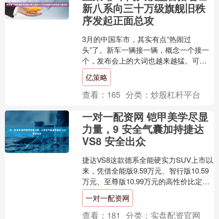
新八系向三十万级旗舰旧秩
序发起正面总攻
3月的中国车市，其实有点“热闹过
头”了。新车一辆接一辆，概念一个接一
个，发布会上的大词也越来越猛。可说
到底，市场真正缺的，从来不是更会造
亿策略
势的品牌，而是一台能让消....
查看：
165
分类：
炒股杠杆平台
一对一配资网 铠甲美学尽显
力量，9 安全气囊加持捷达
VS8 安全出众
捷达VS8这款德系全能硬实力SUV上市以
来，凭借全能版9.59万元、智行版10.59
万元、至尊版10.99万元的高性价比定
价，引爆SUV市场热度。“合资小霸王”....
一对一配资网
查看：
181
分类：
实盘配资官网