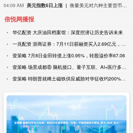
04:09 AM
美元指数6日上涨
衡量美元对六种主要货币的美元指数当天上涨0.25%，在汇市尾市收于99.930。截至纽约汇市尾市，1欧元兑换1.1524美元，低于前一交易日的1.1553美元；1英镑兑换1.3457美元，低于前一交易日的1.3469美元。1美元兑换158.33日元，高于前一交易日的157.67日元；1美元兑换0.8122瑞士法郎，高于前一交易日的0.8069瑞士法郎；1美元兑换1.4014加元，高于前一交易日的1.4008加元；1美元兑换9.5068瑞典克朗，高于前一交易日的9.4832瑞典克朗。
倍悦网播报
华亿配资 大庆油田档案馆：深度挖潜让历史告诉未来
一兆配资 浙商证券：7月11日获融资买入2.69亿元，占当日
壹策略 7月8日金田转债上涨0.95%，转股溢价率67.06
壹策略 场景成都⑧ 脑机接口、量子互联、AI+医疗多场景
壹策略 特朗普就稀土磁铁供应威胁对华征收约200%关税，中方